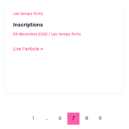
Inscriptions
Les temps forts
Inscriptions
29 décembre 2022
/
Les temps forts
Lire l’article »
1
…
6
7
8
9