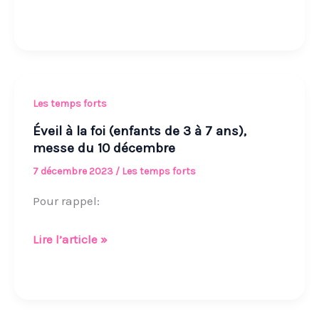
Éveil
Les temps forts
à
Éveil à la foi (enfants de 3 à 7 ans),
la
messe du 10 décembre
foi
7 décembre 2023
/
Les temps forts
(enfants
Pour rappel:
de
3
Lire l’article »
à
7
ans),
messe