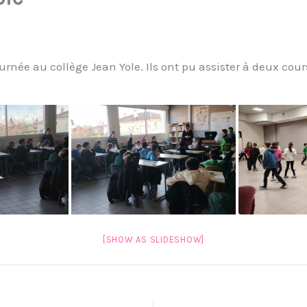
urnée au collège Jean Yole. Ils ont pu assister à deux cou
[SHOW AS SLIDESHOW]